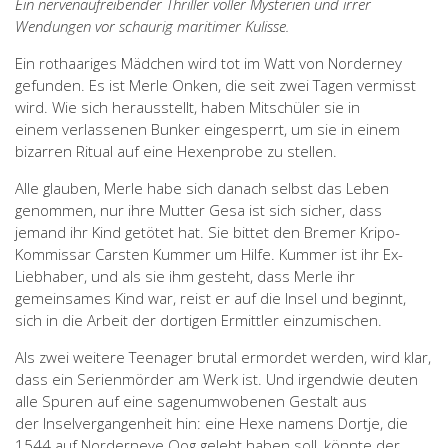
Ein nervenaufreibender Thriller voller Mysterien und irrer
Wendungen vor schaurig maritimer Kulisse.
Ein rothaariges Mädchen wird tot im Watt von Norderney
gefunden. Es ist Merle Onken, die seit zwei Tagen vermisst
wird. Wie sich herausstellt, haben Mitschüler sie in
einem verlassenen Bunker eingesperrt, um sie in einem
bizarren Ritual auf eine Hexenprobe zu stellen.
Alle glauben, Merle habe sich danach selbst das Leben
genommen, nur ihre Mutter Gesa ist sich sicher, dass
jemand ihr Kind getötet hat. Sie bittet den Bremer Kripo-
Kommissar Carsten Kummer um Hilfe. Kummer ist ihr Ex-
Liebhaber, und als sie ihm gesteht, dass Merle ihr
gemeinsames Kind war, reist er auf die Insel und beginnt,
sich in die Arbeit der dortigen Ermittler einzumischen.
Als zwei weitere Teenager brutal ermordet werden, wird klar,
dass ein Serienmörder am Werk ist. Und irgendwie deuten
alle Spuren auf eine sagenumwobenen Gestalt aus
der Inselvergangenheit hin: eine Hexe namens Dortje, die
1544 auf Norderneye Oog gelebt haben soll, könnte der