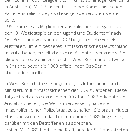
der „Eureka Youth League“ (Kommunistischer Jugendverband
in Australien). Mit 17 Jahren trat sie der Kommunistischen
Partei Australiens bei, als diese gerade verboten werden
sollte.
1951 kam sie als Mitglied der australischen Delegation zu
den „3. Weltfestspielen der Jugend und Studenten“ nach
Ost-Berlin und war von der DDR begeistert. Sie verließ
Australien, um ein besseres, antifaschistisches Deutschland
mitaufzubauen, erhielt aber keine Aufenthaltserlaubnis. So
blieb Salomea Genin zunächst in West-Berlin und zeitweise
in England, bevor sie 1963 offiziell nach Ost-Berlin
übersiedeln durfte.
In West-Berlin hatte sie begonnen, als Informantin für das
Ministerium für Staatssicherheit der DDR zu arbeiten. Diese
Tätigkeit setzte sie dann in der DDR fort. 1982 erkannte sie:
Anstatt zu helfen, die Welt zu verbessern, hatte sie
mitgeholfen, einen Polizeistaat zu schaffen. Sie brach mit der
Stasi und wollte sich das Leben nehmen. 1985 fing sie an,
darüber mit den Betroffenen zu sprechen.
Erst im Mai 1989 fand sie die Kraft, aus der SED auszutreten.