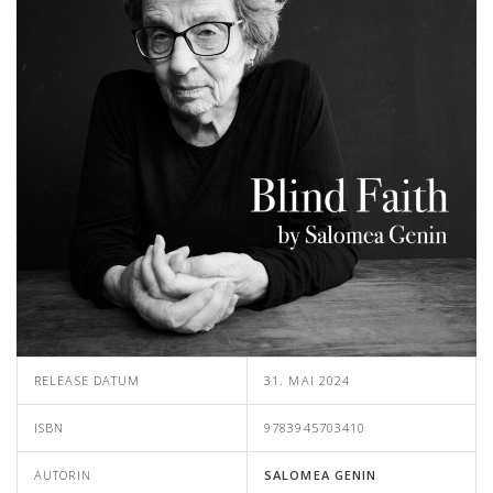
RELEASE DATUM
31. MAI 2024
ISBN
9783945703410
AUTORIN
SALOMEA GENIN