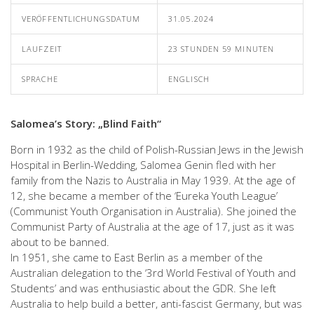
VERÖFFENTLICHUNGSDATUM
31.05.2024
LAUFZEIT
23 STUNDEN 59 MINUTEN
SPRACHE
ENGLISCH
Salomea’s Story: „Blind Faith“
Born in 1932 as the child of Polish-Russian Jews in the Jewish
Hospital in Berlin-Wedding, Salomea Genin fled with her
family from the Nazis to Australia in May 1939. At the age of
12, she became a member of the ‘Eureka Youth League’
(Communist Youth Organisation in Australia). She joined the
Communist Party of Australia at the age of 17, just as it was
about to be banned.
In 1951, she came to East Berlin as a member of the
Australian delegation to the ‘3rd World Festival of Youth and
Students’ and was enthusiastic about the GDR. She left
Australia to help build a better, anti-fascist Germany, but was