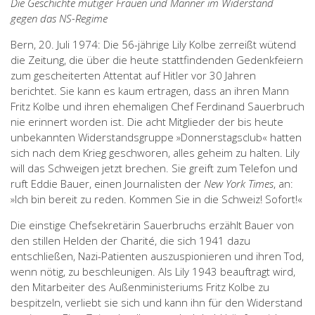
Die Geschichte mutiger Frauen und Männer im Widerstand
gegen das NS-Regime
Bern, 20. Juli 1974: Die 56-jährige Lily Kolbe zerreißt wütend
die Zeitung, die über die heute stattfindenden Gedenkfeiern
zum gescheiterten Attentat auf Hitler vor 30 Jahren
berichtet. Sie kann es kaum ertragen, dass an ihren Mann
Fritz Kolbe und ihren ehemaligen Chef Ferdinand Sauerbruch
nie erinnert worden ist. Die acht Mitglieder der bis heute
unbekannten Widerstandsgruppe »Donnerstagsclub« hatten
sich nach dem Krieg geschworen, alles geheim zu halten. Lily
will das Schweigen jetzt brechen. Sie greift zum Telefon und
ruft Eddie Bauer, einen Journalisten der
New York Times
, an:
»Ich bin bereit zu reden. Kommen Sie in die Schweiz! Sofort!«
Die einstige Chefsekretärin Sauerbruchs erzählt Bauer von
den stillen Helden der Charité, die sich 1941 dazu
entschließen, Nazi-Patienten auszuspionieren und ihren Tod,
wenn nötig, zu beschleunigen. Als Lily 1943 beauftragt wird,
den Mitarbeiter des Außenministeriums Fritz Kolbe zu
bespitzeln, verliebt sie sich und kann ihn für den Widerstand