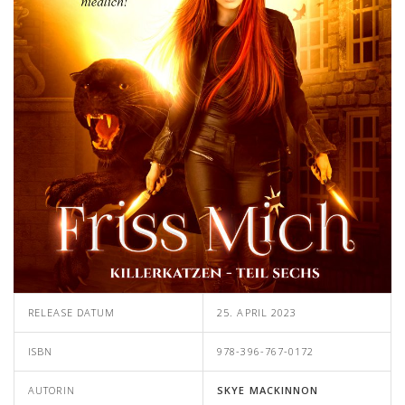
RELEASE DATUM
25. APRIL 2023
ISBN
978-396-767-0172
AUTORIN
SKYE MACKINNON