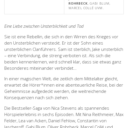
ROHRBECK
, GABI BLUM,
MARCEL COLLÉ UVM.
Eine Liebe zwischen Unsterblichkeit und Tod
Sie ist eine Rebellin, die sich in den Wirren des Krieges vor
den Unsterblichen versteckt. Er ist der Sohn eines
unsterblichen Clanführers. Sam ist sterblich, Jake unsterblich
– eine Verbindung, die streng verboten ist. Als sich die
beiden kennenlernen, wird schnell klar, dass sie etwas ganz
Besonderes miteinander verbindet…
In einer magischen Welt, die zeitlich dem Mittelalter gleicht,
erwartet die Hörer*innen eine abenteuerliche Reise, bei der
Geheimnisse aufgedeckt werden, die weitreichende
Konsequenzen nach sich ziehen.
Die Bestseller-Saga von Nica Stevens als spannendes
Hörspielerlebnis in sechs Episoden. Mit Nina Reithmeier, Max
Felder, Lea van Acken, Daniel Fehlow, Constantin von
Jascheroff, Gabi Blum, Oliver Rohrbeck, Marcel Collé und