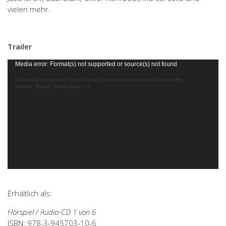
vielen mehr.
Trailer
Video-
Media error: Format(s) not supported or source(s) not found
Player
Datumi herunterladen: http://xpub.eu/wp-content/uploads/Verwandte-
Seelen_Trailer_fb-V3.mp4?_=1
Erhältlich als:
Hörspiel / Audio-CD 1 von 6
ISBN: 978-3-945703-10-6