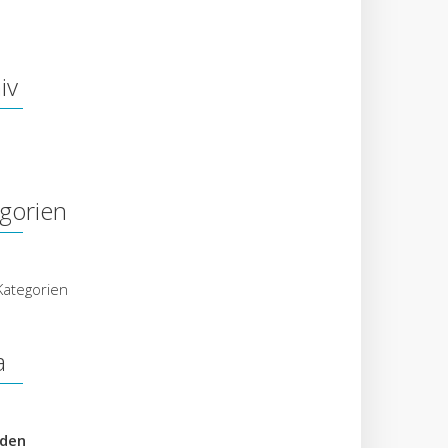
iv
gorien
Kategorien
a
den