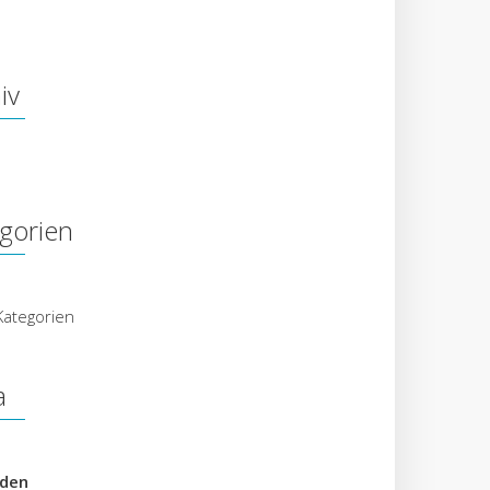
iv
gorien
Kategorien
a
den