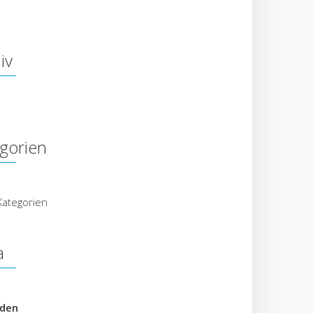
iv
gorien
Kategorien
a
den