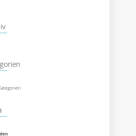
iv
gorien
Kategorien
a
den