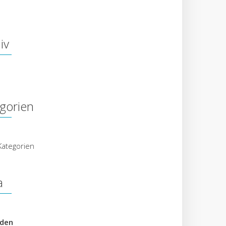
iv
gorien
Kategorien
a
den