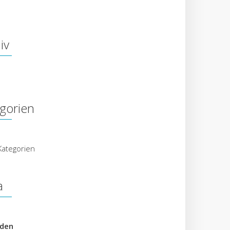
iv
gorien
Kategorien
a
den