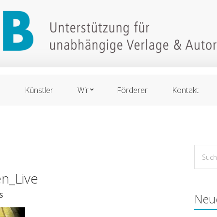
n
Künstler
Wir
Förderer
Kontakt
Suche
for:
en_Live
S
Neu