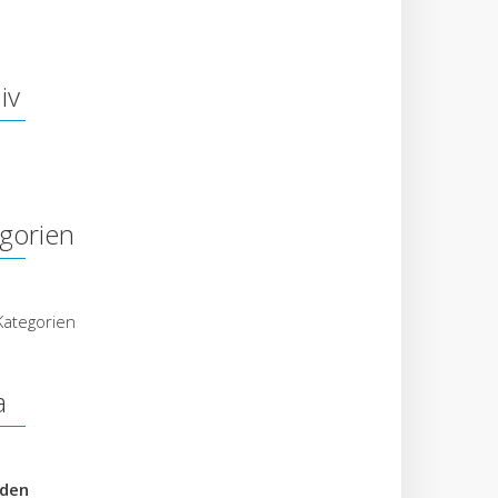
iv
gorien
Kategorien
a
den