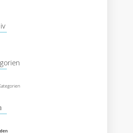
iv
gorien
Kategorien
a
den