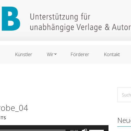
n
Künstler
Wir
Förderer
Kontakt
Suche
for:
robe_04
TS
Neu
Pfeiltasten