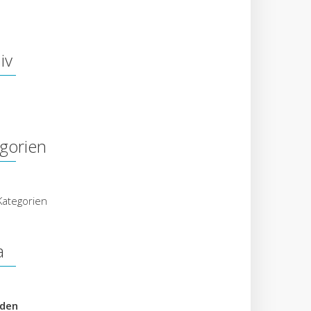
iv
gorien
Kategorien
a
den