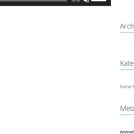
00:00
Hoch/Runter
benutzen,
um
die
Arch
Lautstärke
zu
regeln.
Kate
Keine 
Met
Anmel