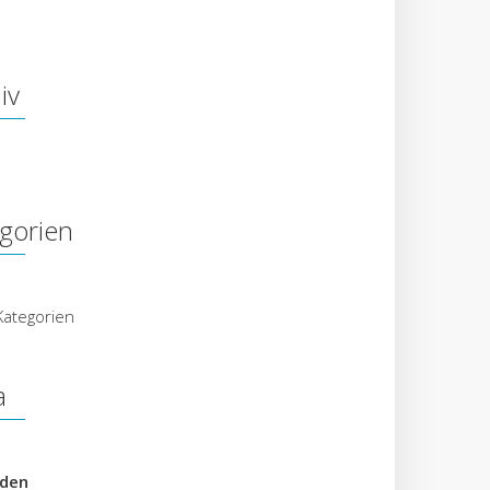
iv
gorien
Kategorien
a
den