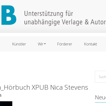
n
Künstler
Wir
Förderer
Kontakt
Suche
for:
_Hörbuch XPUB Nica Stevens
S
Neu