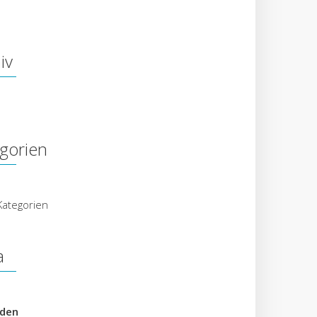
iv
gorien
Kategorien
a
den